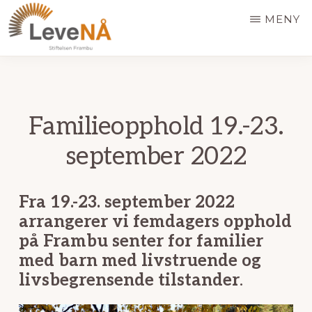
Hopp
MENY
til
hovedinnhold
LEVE
NÅ
Familieopphold 19.-23.
september 2022
Fra
19.-23. september 2022
arrangerer vi
femdagers opphold
på Frambu senter for familier
med barn med livstruende og
livsbegrensende tilstander
.