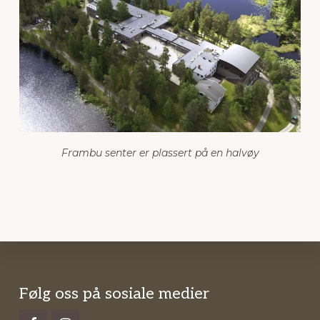
Frambu senter er plassert på en halvøy
Footer
Følg oss på sosiale medier