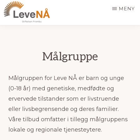
Hopp
MENY
til
hovedinnhold
LEVE
NÅ
Målgruppe
Målgruppen for Leve NÅ er barn og unge
(0-18 år) med genetiske, medfødte og
ervervede tilstander som er livstruende
eller livsbegrensende og deres familier.
Våre tilbud omfatter i tillegg målgruppens
lokale og regionale tjenesteytere.