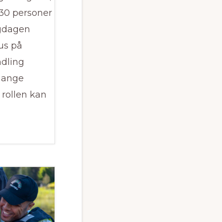
 30 personer
agdagen
us på
ndling
mange
n rollen kan