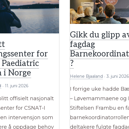
Gikk du glipp a
tt
fagdag
ngssenter for
Barnekoordinat
Paediatric
?
 i Norge
Helene Bjaaland
3. juni 2026
d
11. juni 2026
I forrige uke hadde 
itt offisielt nasjonalt
– Løvemammaene og L
enter for CSNAT-I
Stiftelsen Frambu en 
– en intervensjon som
barnekoordinatorrolle
ttere å oppdage behov
deltakere fulgte fagdag