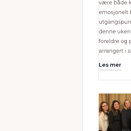
være både 
emosjonelt 
utgangspunk
denne uken
foreldre og 
arrangert i
Vi
Les mer
har
hol
fag
me
pra
fer