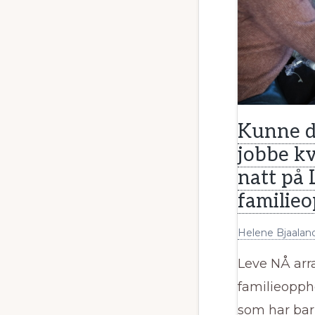
Kunne d
jobbe kv
natt på
familie
Helene Bjaalan
Leve NÅ arr
familieoppho
som har ba