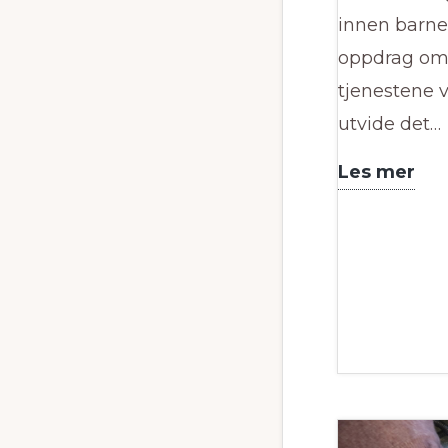
innen barnep
oppdrag om 
tjenestene 
utvide det…
Sa
Les mer
me
Le
NÅ
og
Nor
Aa