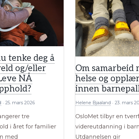
28.
mai
u tenke deg å
Om samarbeid 
eld og/eller
helse og opplæ
 Leve NÅ
innen barnepall
opphold?
Helene Bjaaland
23. mars 2
d
25. mars 2026
OsloMet tilbyr en tverr
angerer tre
videreutdanning i barn
ld i året for familier
Utdannelsen gir
rn med