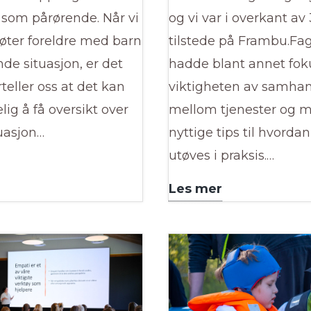
 som pårørende. Når vi
og vi var i overkant av
øter foreldre med barn
tilstede på Frambu.F
nde situasjon, er det
hadde blant annet fok
rteller oss at det kan
viktigheten av samha
ig å få oversikt over
mellom tjenester og 
uasjon…
nyttige tips til hvorda
utøves i praksis.…
Gikk
Les mer
t
du
læringssenter
glipp
av
NAT-
vår
fagdag