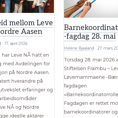
vårt
familieoppho
i
id mellom Leve
Barnekoordinat
september
ordre Aasen
-fagdag 28. mai
d
17. april 2026
Helene Bjaaland
27. mars 2
har Leve NÅ hatt en
Torsdag 28. mai 2026 
ag med Avdelingen for
Stiftelsen Frambu – L
sjon på Nordre Aasen.
Løvemammaene -Bæ
atert hverandre på
fagdagen
 utvekslet erfaringer og
«Barnekoordinatorroll
arbeidsområder
Fagdagen er rettet mo
eve NÅ og Nordre
barnekoordinatorer og
gge ideelle aktører