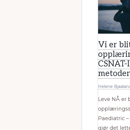
Vi er bli
opplæri
CSNAT-I 
metoden
Helene Bjaalan
Leve NÅ er bl
opplæringss
Paediatric 
gjør det le