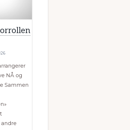
ld
orrollen
026
arrangerer
eve NÅ og
re Sammen
en»
t
 andre