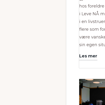
hos foreldre
i Leve NÅ m
i en livstrue
flere som fo
være vanskel
sin egen sit
Vi
Les mer
er
blit
opp
for
CS
I