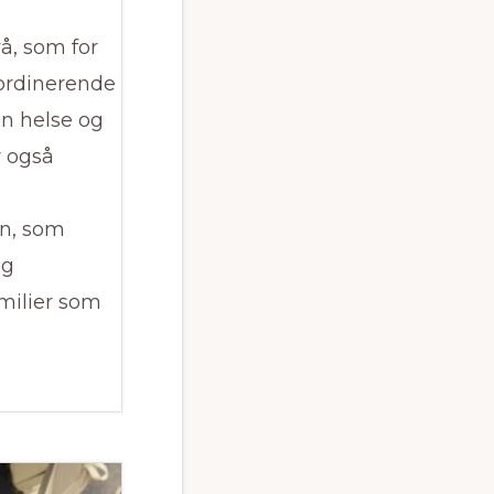
å, som for
ordinerende
en helse og
r også
en, som
og
milier som
atorrollen