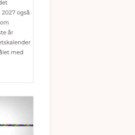
det
 2027 også.
 om
te år
tetskalender
ålet med