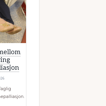
mellom
ring
iasjon
026
faglig
epalliasjon.