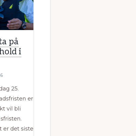
atorrollen?
ta på
hold i
26
dag 25.
dsfristen er
t vil bli
fristen.
 er det siste