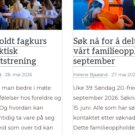
diatric
Barnekoordin
toden
rge
oldt fagkurs
Søk nå for å del
ktisk
vårt familieopp
tstrening
september
d
28. mai 2026
Helene Bjaaland
27. mai 20
r man bedre i møte
Uke 39: Søndag 20.-fre
ølelser hos foreldre og
september 2026. Søkna
 Og hvordan kan
15. juni. Alle som har søk
tidig ta vare på seg
kontaktet etter søknads
beid som over tid kan
Dette familieoppholdet