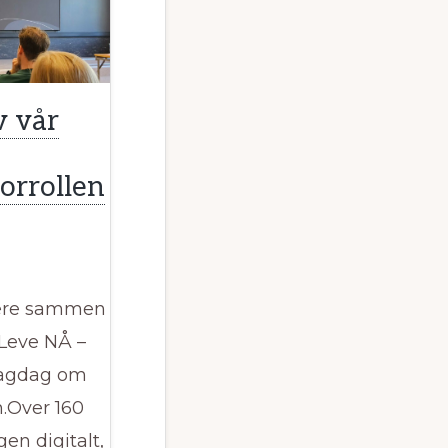
v vår
orrollen
Bære sammen
eve NÅ –
fagdag om
n.Over 160
en digitalt,