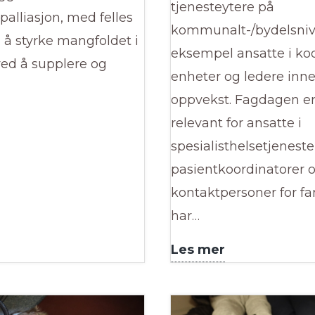
tjenesteytere på
alliasjon, med felles
kommunalt-/bydelsniv
å styrke mangfoldet i
eksempel ansatte i ko
ved å supplere og
enheter og ledere inn
oppvekst. Fagdagen e
marbeid
relevant for ansatte i
llom
spesialisthelsetjenest
ve
pasientkoordinatorer 
kontaktpersoner for fa
har…
dre
Barnekoordin
Les mer
sen
-
fagdag