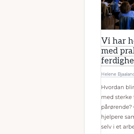
Pae
me
i
No
Vi har h
med pra
ferdighe
Helene Bjaalan
Hvordan bli
med sterke f
pårørende?
hjelpere sam
selv i et ar