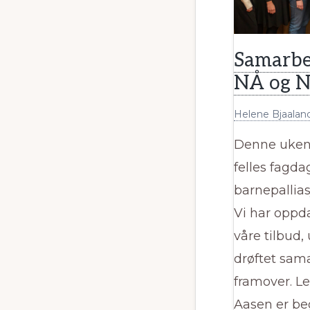
Samarbe
NÅ og N
Helene Bjaalan
Denne uken 
felles fagd
barnepallia
Vi har oppd
våre tilbud,
drøftet sam
framover. L
Aasen er be