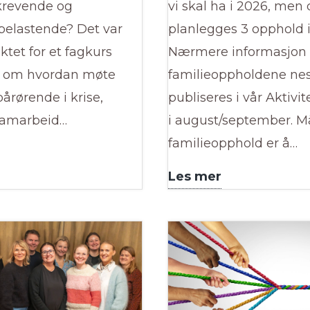
krevende og
vi skal ha i 2026, men 
belastende? Det var
planlegges 3 opphold i
tet for et fagkurs
Nærmere informasjon
 om hvordan møte
familieoppholdene nes
pårørende i krise,
publiseres i vår Aktivi
 samarbeid…
i august/september. M
familieopphold er å…
Søk
Les mer
dt
nå
kurs
for
d
å
ktisk
delta
dighetstrening
på