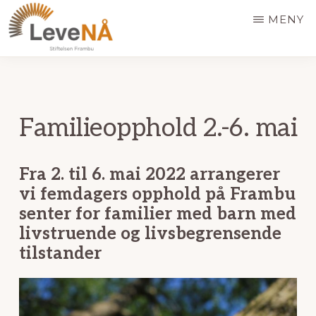
Hopp
MENY
til
hovedinnhold
LEVE
NÅ
Familieopphold 2.-6. mai
Fra 2. til 6. mai 2022 arrangerer
vi
femdagers opphold på Frambu
senter for familier med barn med
livstruende og livsbegrensende
tilstander