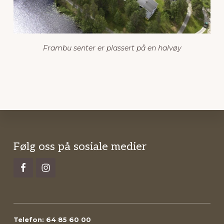
Frambu senter er plassert på en halvøy
Footer
Følg oss på sosiale medier
Telefon: 64 85 60 00