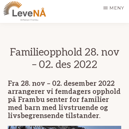
Hopp
MENY
til
hovedinnhold
LEVE
NÅ
Familieopphold 28. nov
– 02. des 2022
Fra
28. nov – 02. desember 2022
arrangerer vi
femdagers opphold
på Frambu senter for familier
med barn med livstruende og
livsbegrensende tilstander
.