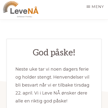
Hopp
MENY
til
hovedinnhold
LEVE
NÅ
God påske!
Neste uke tar vi noen dagers ferie
og holder stengt. Henvendelser vil
bli besvart når vi er tilbake tirsdag
22. april. Vi i Leve NÅ ønsker dere
alle en riktig god påske!