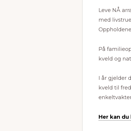
Leve NÅ arra
med livstru
Oppholdene 
På familieop
kveld og nat
I år gjelder
kveld til f
enkeltvakte
Her kan du