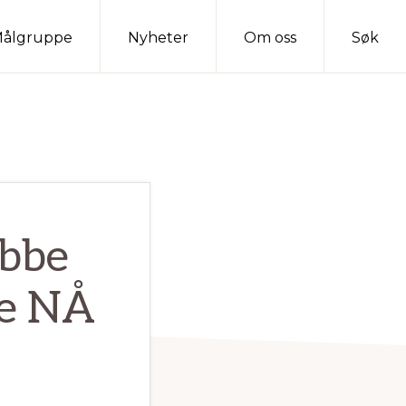
ålgruppe
Nyheter
Om oss
Søk
obbe
ve NÅ