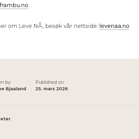
frambu.no
mer om Leve NÅ, besøk vår nettside:
levenaa.no
en by:
Published on:
ne Bjaaland
25. mars 2026
eter