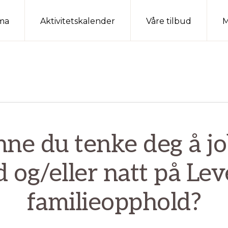
ma
Aktivitetskalender
Våre tilbud
M
ne du tenke deg å j
d og/eller natt på Le
familieopphold?