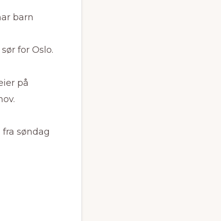
har barn
ør for Oslo.
eier på
hov.
a fra søndag