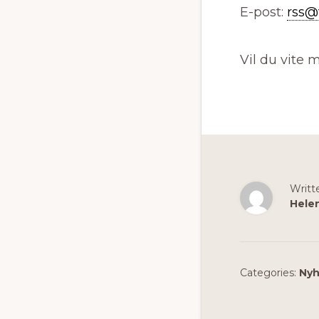
E-post:
rss@
Vil du vite 
Writt
Hele
Categories:
Nyh