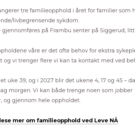
ngerer tre familieopphold i året for familier som 
ende/livbegrensende sykdom.
gjennomføres på Frambu senter på Siggerud, litt s
pholdene våre er det ofte behov for ekstra sykepl
t og vi trenger flere vi kan ta kontakt med ved be
 det uke 39, og i 2027 blir det ukene 4, 17 og 45 – d
redag morgen. Vi kan både trenge noen som jobber
r, og gjennom hele oppholdet.
 lese mer om familieopphold ved Leve NÅ