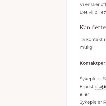
Vi ønsker of
Det vil bli e
Kan dette
Ta kontakt m
mulig!
Kontaktper
Sykepleier S
E-post:
sio@
eller
Sykepleier R