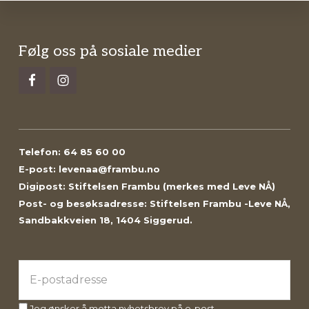
Footer
Følg oss på sosiale medier
Telefon: 64 85 60 00
E-post: levenaa@frambu.no
Digipost: Stiftelsen Frambu (merkes med Leve NÅ)
Post- og besøksadresse: Stiftelsen Frambu -Leve NÅ,
Sandbakkveien 18, 1404 Siggerud.
Jeg ønsker å motta nyhetsbrev på e-post