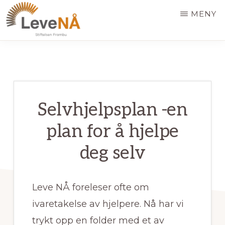
Hopp
MENY
til
hovedinnhold
LEVE
NÅ
Selvhjelpsplan -en
plan for å hjelpe
deg selv
Leve NÅ foreleser ofte om
ivaretakelse av hjelpere. Nå har vi
trykt opp en folder med et av