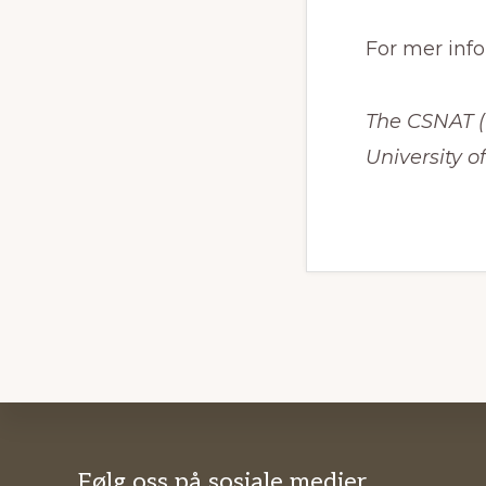
For mer inf
The CSNAT (
University o
Følg oss på sosiale medier