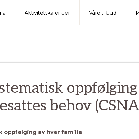
ma
Aktivitetskalender
Våre tilbud
M
stematisk oppfølging
resattes behov (CSNAT
 oppfølging av hver familie