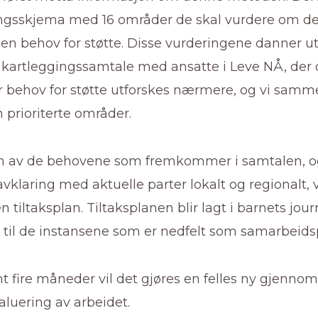
ingsskjema med 16 områder de skal vurdere om de
ngen behov for støtte. Disse vurderingene danner 
s kartleggingssamtale med ansatte i Leve NÅ, der
ar behov for støtte utforskes nærmere, og vi sa
n prioriterte områder.
 av de behovene som fremkommer i samtalen, og
avklaring med aktuelle parter lokalt og regionalt, v
n tiltaksplan. Tiltaksplanen blir lagt i barnets jour
t til de instansene som er nedfelt som samarbeid
nt fire måneder vil det gjøres en felles ny gjen
aluering av arbeidet.