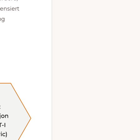
sensiert
og