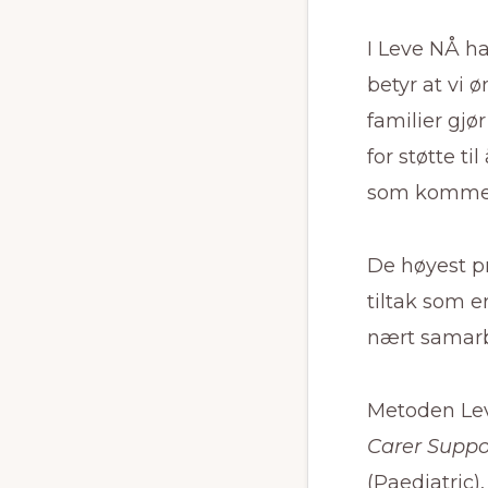
I Leve NÅ ha
betyr at vi 
familier gjø
for støtte ti
som komme
De høyest p
tiltak som e
nært samarb
Metoden Lev
Carer Suppo
(Paediatric)