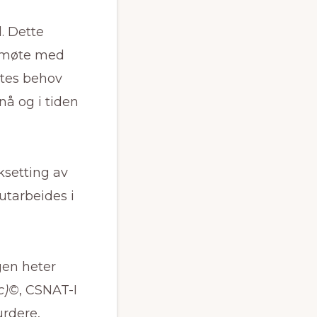
d. Dette
 I møte med
ttes behov
 nå og i tiden
ksetting av
utarbeides i
gen heter
c)©
, CSNAT-I
urdere,