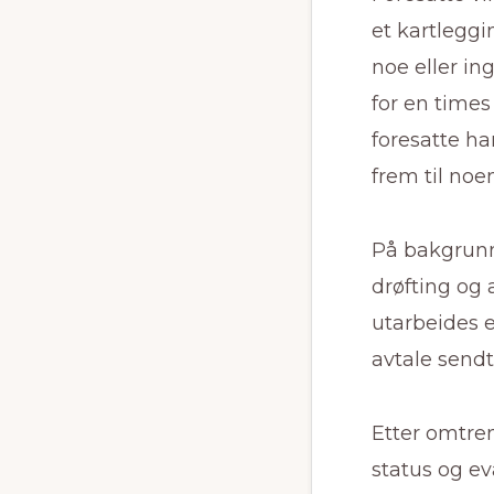
et kartlegg
noe eller i
for en time
foresatte h
frem til noe
På bakgrunn
drøfting og 
utarbeides e
avtale send
Etter omtre
status og ev