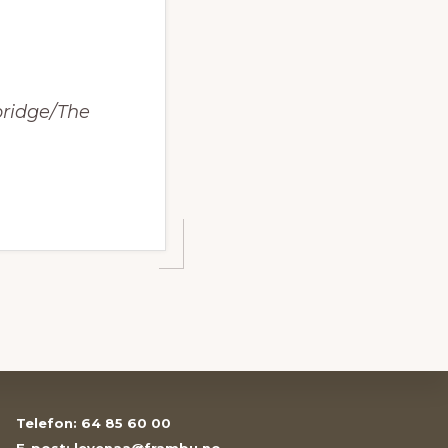
bridge/The
Telefon: 64 85 60 00
E-post: levenaa@frambu.no