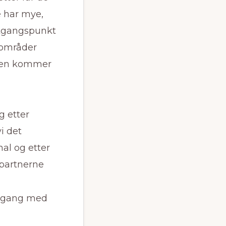
 har mye,
utgangspunkt
 områder
mmen kommer
 etter
i det
nal og etter
spartnerne
nomgang med