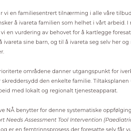
r vi en familiesentrert tilnærming i alle våre tilbu
ønsker å ivareta familien som helhet i vårt arbeid.
r vi en vurdering av behovet for å kartlegge foresa
l å ivareta sine barn, og til å ivareta seg selv her og
r.
rioriterte områdene danner utgangspunkt for iver
r skreddersydd den enkelte familie. Tiltaksplanen 
eid med lokalt og regionalt tjenesteapparat.
e NÅ benytter for denne systematiske oppfølgin
rt Needs Assessment Tool Intervention (Paediatri
, og er en femtrinnsprosess der foresatte selv får v