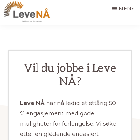
Hopp
MENY
til
hovedinnhold
LEVE
NÅ
Vil du jobbe i Leve
NÅ?
Leve NÅ
har nå ledig et ettårig 50
% engasjement med gode
muligheter for forlengelse. Vi søker
etter en glødende engasjert