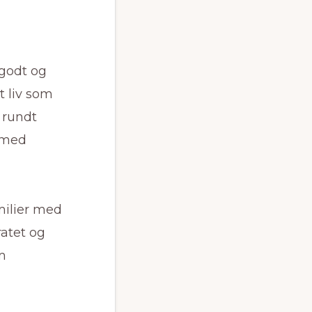
 godt og
t liv som
 rundt
e med
milier med
atet og
m