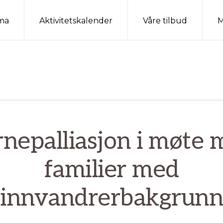
ma
Aktivitetskalender
Våre tilbud
M
rnepalliasjon i møte 
familier med
innvandrerbakgrunn