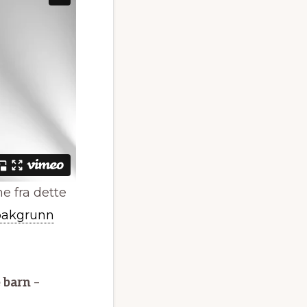
ne fra dette
rbakgrunn
 barn
–