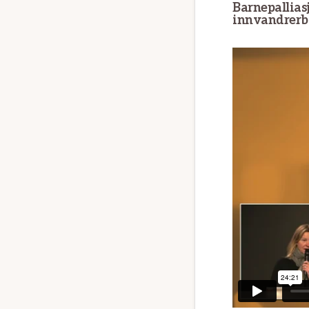
Barnepallias
innvandrerb