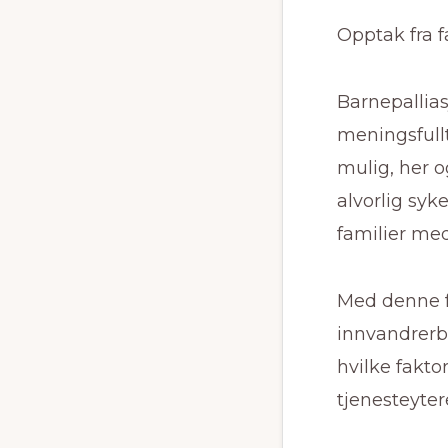
Opptak fra 
Barnepallias
meningsfullt
mulig, her 
alvorlig syk
familier me
Med denne f
innvandrerb
hvilke fakt
tjenesteyter