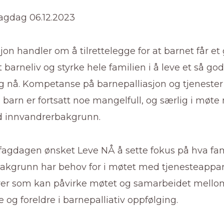
fagdag 06.12.2023
jon handler om å tilrettelegge for at barnet får et
 barneliv og styrke hele familien i å leve et så god
og nå. Kompetanse på barnepalliasjon og tjenester
e barn er fortsatt noe mangelfull, og særlig i møt
d innvandrerbakgrunn.
agdagen ønsket Leve NÅ å sette fokus på hva fa
akgrunn har behov for i møtet med tjenesteappar
orer som kan påvirke møtet og samarbeidet mello
e og foreldre i barnepalliativ oppfølging.