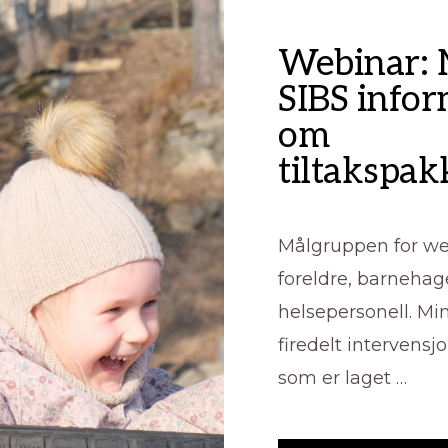
Webinar: 
SIBS info
om
tiltakspa
Målgruppen for we
foreldre, barneha
helsepersonell. Mi
firedelt intervens
som er laget …