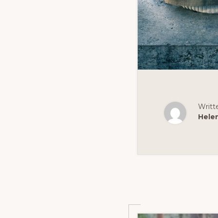
Writt
Hele