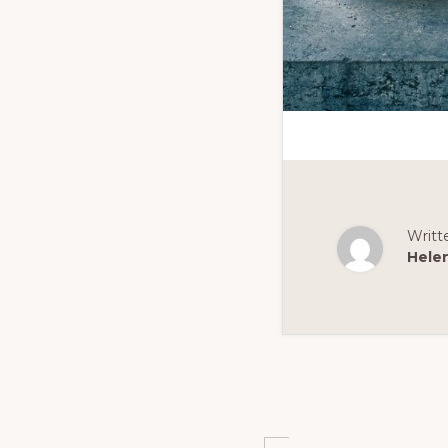
Writt
Hele