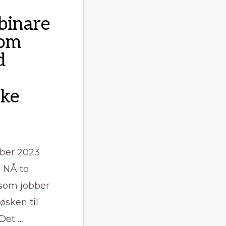
binare
som
d
yke
ber 2023
 NÅ to
 som jobber
øsken til
 Det …