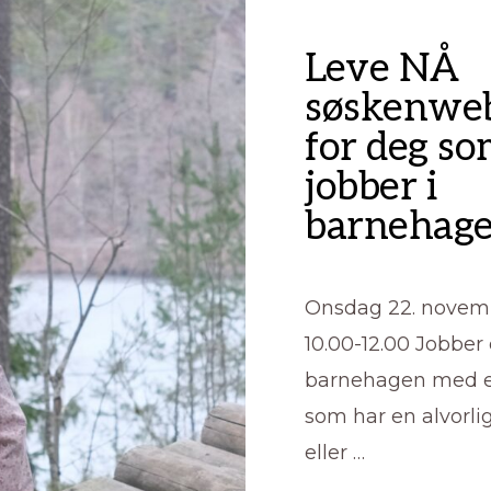
Leve NÅ
søskenweb
for deg s
jobber i
barnehag
Onsdag 22. novemb
10.00-12.00 Jobber 
barnehagen med et
som har en alvorlig
eller …