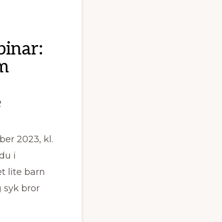
inar:
om
e
er 2023, kl.
du i
 lite barn
 syk bror