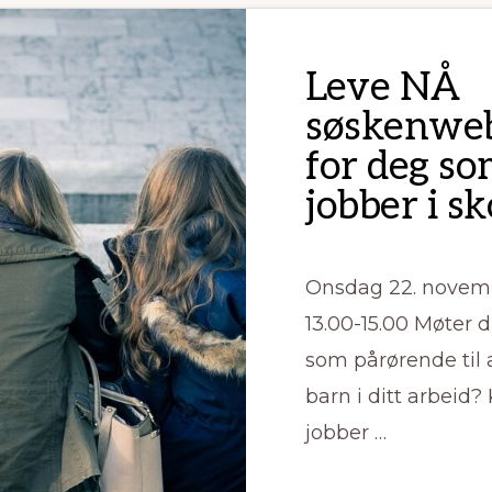
Leve NÅ
søskenweb
for deg s
jobber i s
Onsdag 22. novemb
13.00-15.00 Møter 
som pårørende til a
barn i ditt arbeid?
jobber …