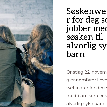
Søskenwe
r for deg 
jobber me
søsken til
alvorlig s
barn
Onsdag 22. novem
gjennomfører Leve
webinarer for deg
med barn som er s
alvorlig syke barn.