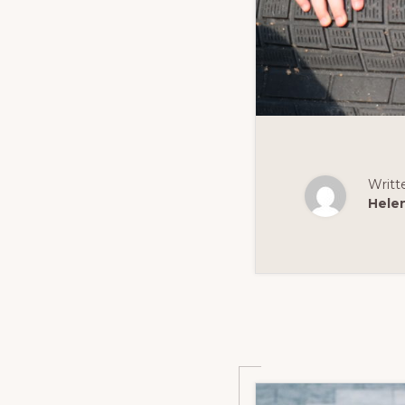
Writt
Hele