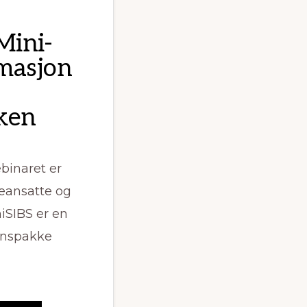
Mini-
rmasjon
kken
binaret er
geansatte og
niSIBS er en
jonspakke